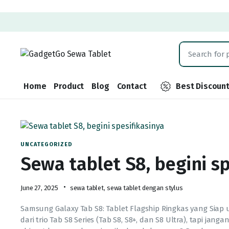
Home
Product
Blog
Contact
Best Discoun
UNCATEGORIZED
Sewa tablet S8, begini sp
June 27, 2025
sewa tablet
,
sewa tablet dengan stylus
Samsung Galaxy Tab S8: Tablet Flagship Ringkas yang Siap
dari trio Tab S8 Series (Tab S8, S8+, dan S8 Ultra), tapi 