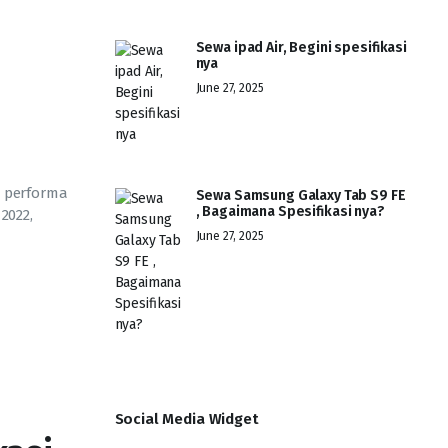
Sewa ipad Air, Begini spesifikasi
nya
June 27, 2025
a performa
Sewa Samsung Galaxy Tab S9 FE
, Bagaimana Spesifikasi nya?
2022,
June 27, 2025
Social Media Widget