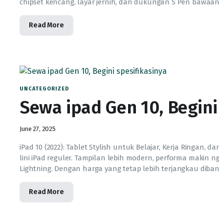
chipset kencang, layar jernih, dan dukungan S Pen bawaan,
Read More
UNCATEGORIZED
Sewa ipad Gen 10, Begini
June 27, 2025
iPad 10 (2022): Tablet Stylish untuk Belajar, Kerja Ringan, 
lini iPad reguler. Tampilan lebih modern, performa makin
Lightning. Dengan harga yang tetap lebih terjangkau dibandi
Read More