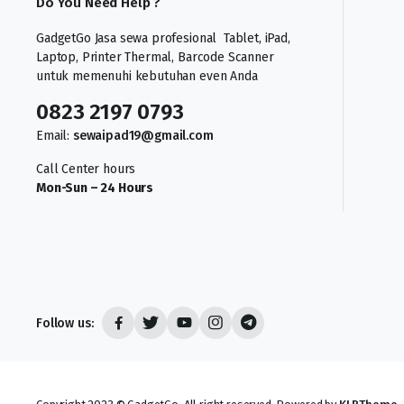
Do You Need Help ?
GadgetGo Jasa sewa profesional Tablet, iPad,
Laptop, Printer Thermal, Barcode Scanner
untuk memenuhi kebutuhan even Anda
0823 2197 0793
Email:
sewaipad19@gmail.com
Call Center hours
Mon-Sun – 24 Hours
Follow us: