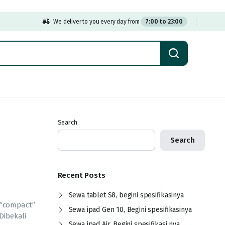
We deliver to you every day from
7:00 to 23:00
Search
Search
Recent Posts
Sewa tablet S8, begini spesifikasinya
 “compact”
Sewa ipad Gen 10, Begini spesifikasinya
Dibekali
Sewa ipad Air, Begini spesifikasi nya