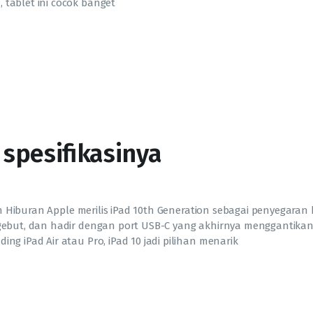
 tablet ini cocok banget
 spesifikasinya
dan Hiburan Apple merilis iPad 10th Generation sebagai penyegaran 
 ngebut, dan hadir dengan port USB-C yang akhirnya menggantika
ng iPad Air atau Pro, iPad 10 jadi pilihan menarik