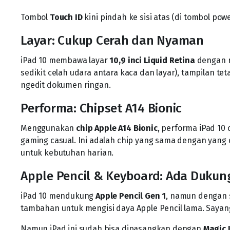
Tombol
Touch ID
kini pindah ke sisi atas (di tombol po
Layar: Cukup Cerah dan Nyaman
iPad 10 membawa layar
10,9 inci Liquid Retina
dengan r
sedikit celah udara antara kaca dan layar), tampilan tet
ngedit dokumen ringan.
Performa: Chipset A14 Bionic
Menggunakan
chip Apple A14 Bionic
, performa iPad 10 
gaming casual. Ini adalah chip yang sama dengan yang 
untuk kebutuhan harian.
Apple Pencil & Keyboard: Ada Dukun
iPad 10 mendukung
Apple Pencil Gen 1
, namun dengan s
tambahan untuk mengisi daya Apple Pencil lama. Sayan
Namun iPad ini sudah bisa dipasangkan dengan
Magic 