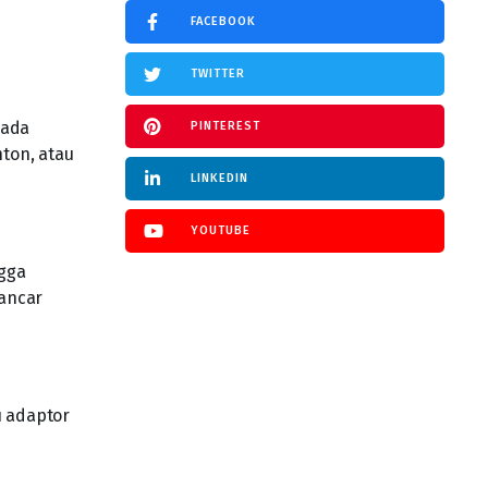
FACEBOOK
TWITTER
 ada
PINTEREST
nton, atau
LINKEDIN
YOUTUBE
ngga
lancar
u adaptor