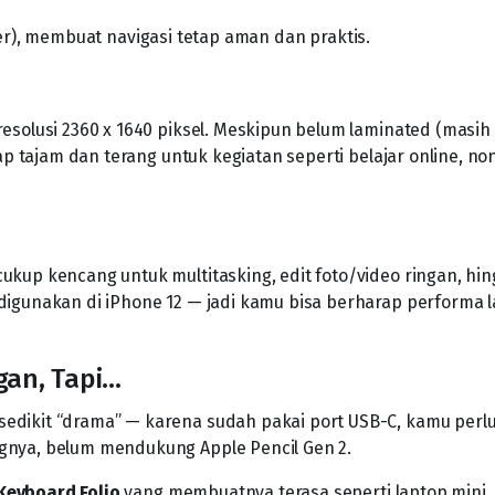
wer), membuat navigasi tetap aman dan praktis.
esolusi 2360 x 1640 piksel. Meskipun belum laminated (masih
ap tajam dan terang untuk kegiatan seperti belajar online, no
cukup kencang untuk multitasking, edit foto/video ringan, hi
digunakan di iPhone 12 — jadi kamu bisa berharap performa 
gan, Tapi…
edikit “drama” — karena sudah pakai port USB-C, kamu perl
gnya, belum mendukung Apple Pencil Gen 2.
Keyboard Folio
yang membuatnya terasa seperti laptop mini.