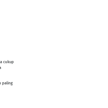
ma cukup
a
n paling